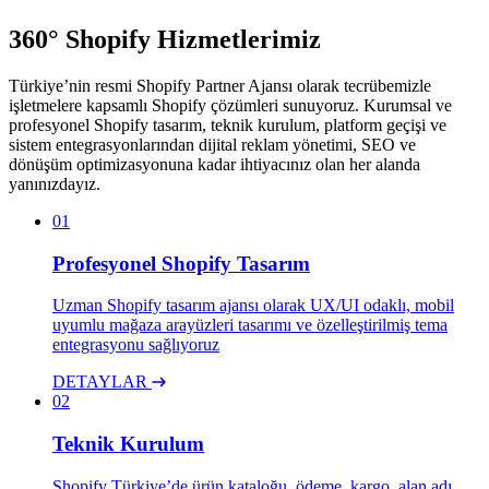
360° Shopify Hizmetlerimiz
Türkiye’nin resmi Shopify Partner Ajansı olarak tecrübemizle
işletmelere kapsamlı Shopify çözümleri sunuyoruz. Kurumsal ve
profesyonel Shopify tasarım, teknik kurulum, platform geçişi ve
sistem entegrasyonlarından dijital reklam yönetimi, SEO ve
dönüşüm optimizasyonuna kadar ihtiyacınız olan her alanda
yanınızdayız.
01
Profesyonel Shopify Tasarım
Uzman Shopify tasarım ajansı olarak UX/UI odaklı, mobil
uyumlu mağaza arayüzleri tasarımı ve özelleştirilmiş tema
entegrasyonu sağlıyoruz
DETAYLAR
02
Teknik Kurulum
Shopify Türkiye’de ürün kataloğu, ödeme, kargo, alan adı