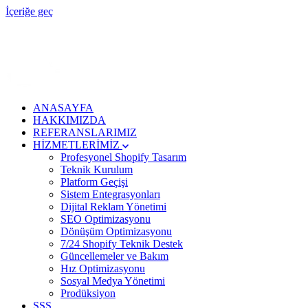
İçeriğe geç
ANASAYFA
HAKKIMIZDA
REFERANSLARIMIZ
HİZMETLERİMİZ
Profesyonel Shopify Tasarım
Teknik Kurulum
Platform Geçişi
Sistem Entegrasyonları
Dijital Reklam Yönetimi
SEO Optimizasyonu
Dönüşüm Optimizasyonu
7/24 Shopify Teknik Destek
Güncellemeler ve Bakım
Hız Optimizasyonu
Sosyal Medya Yönetimi
Prodüksiyon
SSS