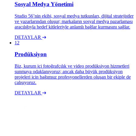
Sosyal Medya Yönetimi
Studio 56’nin ekibi, sosyal medya tutkunları, dijital stratejistler
ve yazarlarından oluşur; markaların sosyal medya pazarlaması
aracılığıyla hedef kitleleriyle anlamlı bağlar kurmasını sağlar.
DETAYLAR
12
Prodüksiyon
Biz, kurum içi fotoğrafçılık ve video prodüksiyon hizmetleri
sunmaya odaklanıyoruz; ancak daha büyük prodüksiyon
projeleri için bağımsız profesyonellerden oluşan bir ekiple de
çalışıyoruz.
DETAYLAR