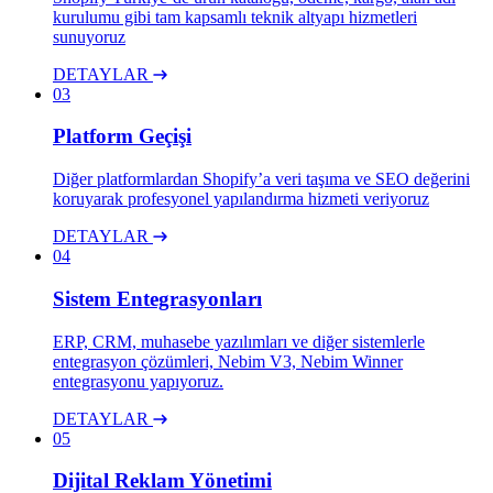
kurulumu gibi tam kapsamlı teknik altyapı hizmetleri
sunuyoruz
DETAYLAR
03
Platform Geçişi
Diğer platformlardan Shopify’a veri taşıma ve SEO değerini
koruyarak profesyonel yapılandırma hizmeti veriyoruz
DETAYLAR
04
Sistem Entegrasyonları
ERP, CRM, muhasebe yazılımları ve diğer sistemlerle
entegrasyon çözümleri, Nebim V3, Nebim Winner
entegrasyonu yapıyoruz.
DETAYLAR
05
Dijital Reklam Yönetimi