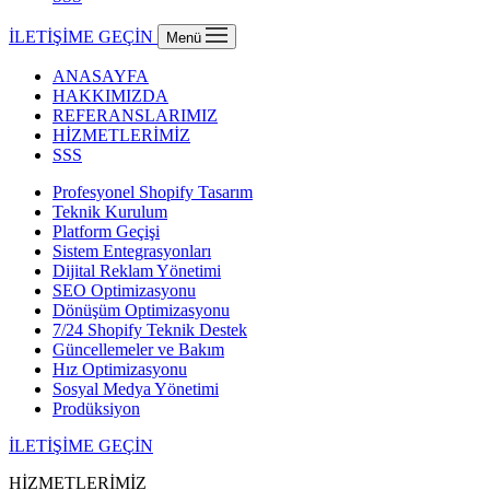
İLETİŞİME GEÇİN
Menü
ANASAYFA
HAKKIMIZDA
REFERANSLARIMIZ
HİZMETLERİMİZ
SSS
Profesyonel Shopify Tasarım
Teknik Kurulum
Platform Geçişi
Sistem Entegrasyonları
Dijital Reklam Yönetimi
SEO Optimizasyonu
Dönüşüm Optimizasyonu
7/24 Shopify Teknik Destek
Güncellemeler ve Bakım
Hız Optimizasyonu
Sosyal Medya Yönetimi
Prodüksiyon
İLETİŞİME GEÇİN
HİZMETLERİMİZ